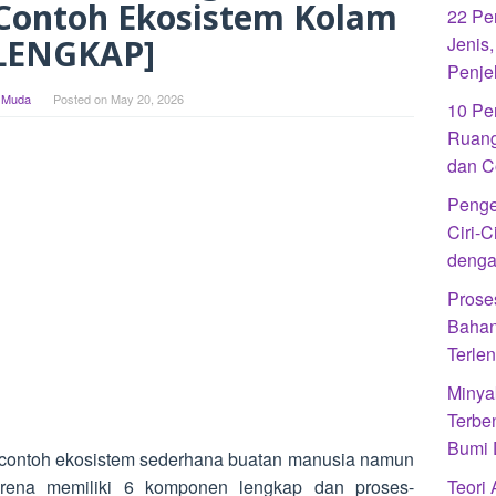
ontoh Ekosistem Kolam
22 Pe
LENGKAP]
Jenis
Penje
 Muda
Posted on
May 20, 2026
10 Pe
Ruang
dan C
Penge
Ciri-C
denga
Prose
Bahan
Terle
Minya
Terbe
Bumi 
contoh ekosistem sederhana buatan manusia namun
rena memiliki 6 komponen lengkap dan proses-
Teori