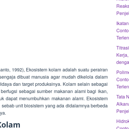
Reaks
Penje
Ikatan
Conto
Terle
Titra
Kerja
denga
anto, 1992), Ekosistem kolam adalah suatu perairan
Polime
 sengaja dibuat manusia agar mudah dikelola dalam
Conto
didaya dan target produksinya. Kolam selain sebagai
Terle
 berfugsi sebagai sumber makanan alami bagi ikan,
Tata 
ntuk dapat menumbuhkan makanan alami. Ekosistem
Alkan
, sebab unit biosistem yang ada didalamnya berbeda
Penje
ya.
Hidrok
 Kolam
Conto