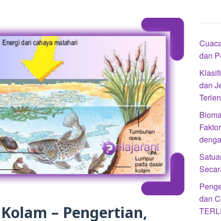
Cuaca
dan 
Klasif
dan J
Terle
Bioma 
Fakto
denga
Satua
Secar
Penge
dan C
 Kolam – Pengertian,
TERL