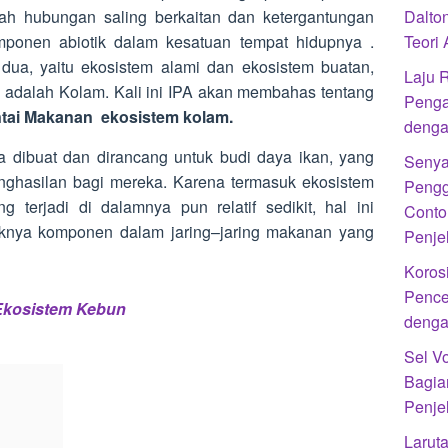
lah hubungan saling berkaitan dan ketergantungan
Dalto
ponen abiotik dalam kesatuan tempat hidupnya .
Teori
 dua, yaitu ekosistem alami dan ekosistem buatan,
Laju R
n adalah Kolam. Kali ini IPA akan membahas tentang
Penga
tai Makanan ekosistem kolam.
denga
a dibuat dan dirancang untuk budi daya ikan, yang
Senya
nghasilan bagi mereka. Karena termasuk ekosistem
Pengg
 terjadi di dalamnya pun relatif sedikit, hal ini
Conto
yaknya komponen dalam jaring–jaring makanan yang
Penje
Koros
Pence
Ekosistem Kebun
denga
Sel Vo
Bagia
Penje
Laruta