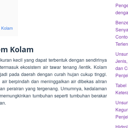
Penge
denga
Benze
m Kolam
Senya
Conto
Terle
tem Kolam
Unsur
kuran kecil yang dapat terbentuk dengan sendirinya
Jenis
termasuk ekosistem air tawar tenang /lentik. Kolam
dan C
rjadi pada daerah dengan curah hujan cukup tinggi.
Penje
an air berpindah dan meninggalkan air dibekas aliran
Tabel
akan perairan yang tergenang. Umumnya, kedalaman
Kete
an memungkinkan tumbuhan seperti tumbuhan berakar
Unsur 
an.
Kegun
Penje
Hidrol