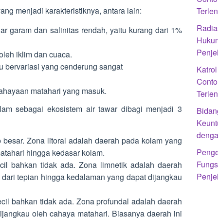
 yang menjadi karakteristiknya, antara lain:
Terle
Radias
ar garam dan salinitas rendah, yaitu kurang dari 1%
Hukum
Penje
leh iklim dan cuaca.
u bervariasi yang cenderung sangat
Katro
Conto
ahayaan matahari yang masuk.
Terle
olam sebagai ekosistem air tawar dibagi menjadi 3
Bidan
Keunt
denga
p besar. Zona litoral adalah daerah pada kolam yang
Penge
atahari hingga kedasar kolam.
Fungs
cil bahkan tidak ada. Zona limnetik adalah daerah
Penje
 dari tepian hingga kedalaman yang dapat dijangkau
cil bahkan tidak ada. Zona profundal adalah daerah
dijangkau oleh cahaya matahari. Biasanya daerah ini