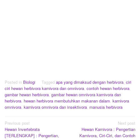
Posted in
Biologi
Tagged
apa yang dimaksud dengan herbivora
,
ciri
ciri hewan herbivora karnivora dan omnivora
,
contoh hewan herbivora
,
gambar hewan herbivora
,
gambar hewan omnivora karnivora dan
herbivora
,
hewan herbivora membutuhkan makanan dalam
,
karnivora
omnivora
,
karnivora omnivora dan insektivora
,
manusia herbivora
Post
Previous post
Next post
Hewan Invertebrata
Hewan Karnivora : Pengertian
navigation
[TERLENGKAP] : Pengertian,
Karnivora, Ciri-Ciri, dan Contoh