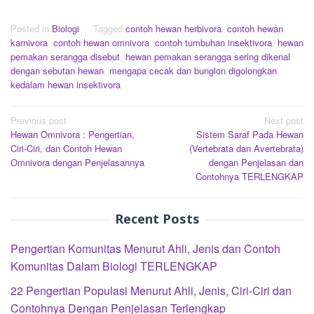
Posted in
Biologi
Tagged
contoh hewan herbivora
,
contoh hewan
karnivora
,
contoh hewan omnivora
,
contoh tumbuhan insektivora
,
hewan
pemakan serangga disebut
,
hewan pemakan serangga sering dikenal
dengan sebutan hewan
,
mengapa cecak dan bunglon digolongkan
kedalam hewan insektivora
Post
Previous post
Next post
Hewan Omnivora : Pengertian,
Sistem Saraf Pada Hewan
navigation
Ciri-Ciri, dan Contoh Hewan
(Vertebrata dan Avertebrata)
Omnivora dengan Penjelasannya
dengan Penjelasan dan
Contohnya TERLENGKAP
Recent Posts
Pengertian Komunitas Menurut Ahli, Jenis dan Contoh
Komunitas Dalam Biologi TERLENGKAP
22 Pengertian Populasi Menurut Ahli, Jenis, Ciri-Ciri dan
Contohnya Dengan Penjelasan Terlengkap