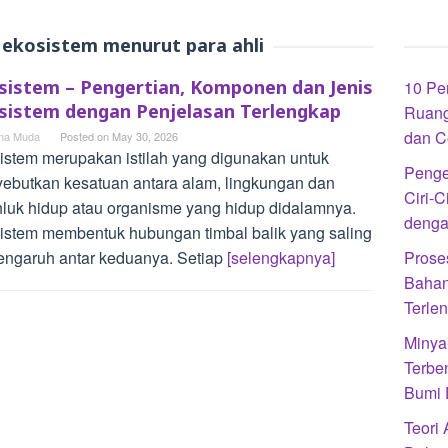
 ekosistem menurut para ahli
sistem – Pengertian, Komponen dan Jenis
10 Pe
sistem dengan Penjelasan Terlengkap
Ruang
dan C
a Muda
Posted on
May 30, 2026
istem merupakan istilah yang digunakan untuk
Penge
ebutkan kesatuan antara alam, lingkungan dan
Ciri-C
luk hidup atau organisme yang hidup didalamnya.
denga
istem membentuk hubungan timbal balik yang saling
engaruh antar keduanya. Setiap
[selengkapnya]
Prose
Bahan
Terle
Minya
Terbe
Bumi 
Teori