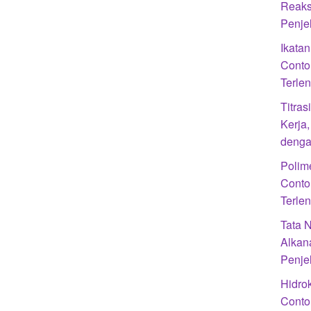
Reaks
Penje
Ikatan
Conto
Terle
Titra
Kerja
denga
Polime
Conto
Terle
Tata 
Alkan
Penje
Hidrok
Conto