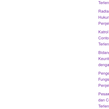
Terle
Radias
Hukum
Penje
Katro
Conto
Terle
Bidan
Keunt
denga
Penge
Fungs
Penje
Pesaw
dan C
Terle