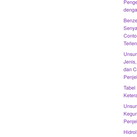
Penge
denga
Benze
Senya
Conto
Terle
Unsur
Jenis
dan C
Penje
Tabel
Kete
Unsur 
Kegun
Penje
Hidrol