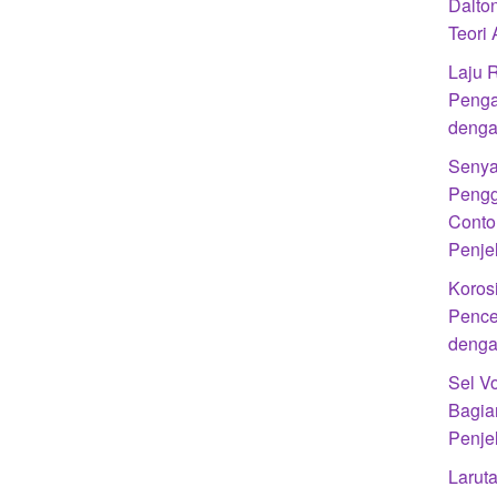
Dalto
Teori
Laju R
Penga
denga
Senya
Pengg
Conto
Penje
Koros
Pence
denga
Sel Vo
Bagia
Penje
Laruta