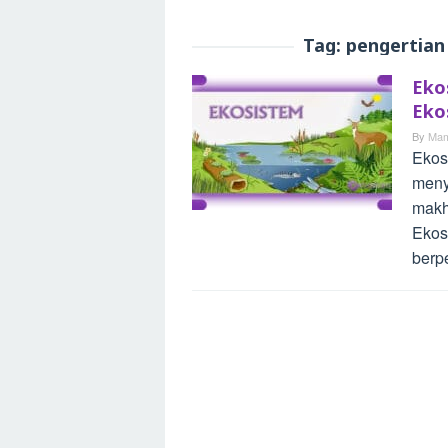
Tag:
pengertian
Eko
Eko
By
Mam
Ekos
meny
makh
Ekos
berp