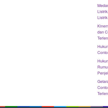
Medan
Listr
Listr
Kinem
dan C
Terle
Hukum
Conto
Hukum
Rumus
Penje
Getar
Conto
Terle