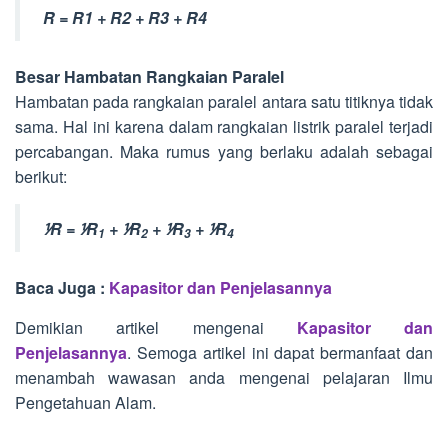
R = R1 + R2 + R3 + R4
Besar Hambatan Rangkaian Paralel
Hambatan pada rangkaian paralel antara satu titiknya tidak
sama. Hal ini karena dalam rangkaian listrik paralel terjadi
percabangan. Maka rumus yang berlaku adalah sebagai
berikut:
⅟R = ⅟R
+ ⅟R
+ ⅟R
+ ⅟R
1
2
3
4
Baca Juga :
Kapasitor dan Penjelasannya
Demikian artikel mengenai
Kapasitor dan
Penjelasannya
. Semoga artikel ini dapat bermanfaat dan
menambah wawasan anda mengenai pelajaran Ilmu
Pengetahuan Alam.