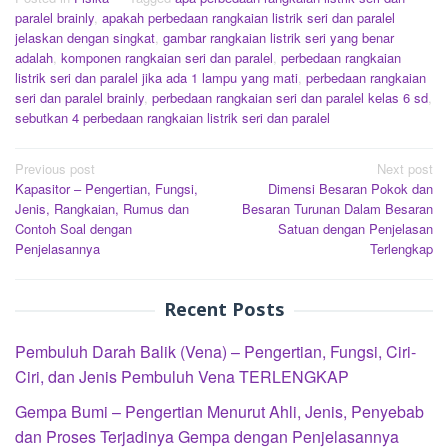
paralel brainly
,
apakah perbedaan rangkaian listrik seri dan paralel
jelaskan dengan singkat
,
gambar rangkaian listrik seri yang benar
adalah
,
komponen rangkaian seri dan paralel
,
perbedaan rangkaian
listrik seri dan paralel jika ada 1 lampu yang mati
,
perbedaan rangkaian
seri dan paralel brainly
,
perbedaan rangkaian seri dan paralel kelas 6 sd
,
sebutkan 4 perbedaan rangkaian listrik seri dan paralel
Post
Previous post
Next post
Kapasitor – Pengertian, Fungsi,
Dimensi Besaran Pokok dan
navigation
Jenis, Rangkaian, Rumus dan
Besaran Turunan Dalam Besaran
Contoh Soal dengan
Satuan dengan Penjelasan
Penjelasannya
Terlengkap
Recent Posts
Pembuluh Darah Balik (Vena) – Pengertian, Fungsi, Ciri-
Ciri, dan Jenis Pembuluh Vena TERLENGKAP
Gempa Bumi – Pengertian Menurut Ahli, Jenis, Penyebab
dan Proses Terjadinya Gempa dengan Penjelasannya