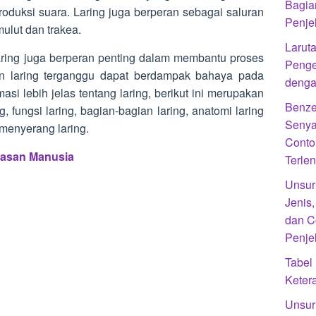
Bagia
oduksi suara. Laring juga berperan sebagai saluran
Penje
ulut dan trakea.
Laruta
aring juga berperan penting dalam membantu proses
Penge
an laring terganggu dapat berdampak bahaya pada
denga
si lebih jelas tentang laring, berikut ini merupakan
Benze
, fungsi laring, bagian-bagian laring, anatomi laring
Senya
menyerang laring.
Conto
pasan Manusia
Terle
Unsur
Jenis
dan C
Penje
Tabel
Kete
Unsur 