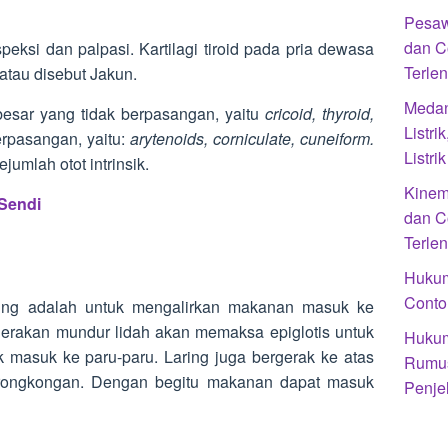
Pesaw
dan C
speksi dan palpasi. Kartilagi tiroid pada pria dewasa
Terle
atau disebut Jakun.
Medan
o besar yang tidak berpasangan, yaitu
cricoid, thyroid,
Listr
berpasangan, yaitu:
arytenoids, corniculate, cuneiform.
Listr
ejumlah otot intrinsik.
Kinem
 Sendi
dan C
Terle
Hukum
Conto
aring adalah untuk mengalirkan makanan masuk ke
gerakan mundur lidah akan memaksa epiglotis untuk
Hukum
k masuk ke paru-paru. Laring juga bergerak ke atas
Rumus
ongkongan. Dengan begitu makanan dapat masuk
Penje