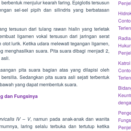
berbentuk menjulur kearah faring. Epiglotis tersusun
Penje
engan sel-sel pipih dan silindris yang berbatasan
Hidrok
Conto
Terle
ng tersusun dari tulang rawan hialin yang terletak
embuat ligamen vokal tersusun dari jaringan serat
Radias
h otot lurik. Ketika udara melewati tegangan ligamen,
Hukum
 menghasilkan suara. Pita suara dibagi menjadi 2,
Penje
asli.
Katro
asangan pita suara bagian atas yang dilapisi oleh
Conto
bersilia. Sedangkan pita suara asli sejati terbentuk
Terle
n bawah yang dapat membentuk suara.
Bidan
Keunt
g dan Fungsinya
denga
Penge
rvicalis IV – V
, namun pada anak-anak dan wanita
Fungs
Umumnya, laring selalu terbuka dan tertutup ketika
Penje