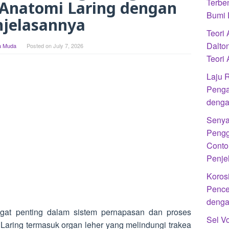
Terbe
 Anatomi Laring dengan
Bumi 
njelasannya
Teori
Dalto
 Muda
Posted on
July 7, 2026
Teori
Laju R
Penga
denga
Senya
Pengg
Conto
Penje
Koros
Pence
denga
ngat penting dalam sistem pernapasan dan proses
Sel Vo
aring termasuk organ leher yang melindungi trakea