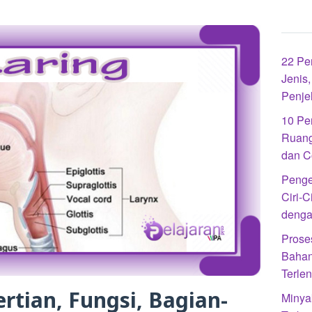
22 Pe
Jenis
Penje
10 Pe
Ruang
dan C
Penge
Ciri-C
denga
Prose
Bahan
Terle
rtian, Fungsi, Bagian-
Minya