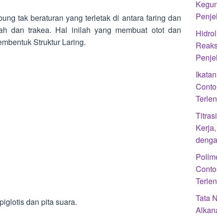
Kegun
Penje
ung tak beraturan yang terletak di antara faring dan
dah dan trakea. Hal inilah yang membuat otot dan
Hidrol
bentuk Struktur Laring.
Reaks
Penje
Ikatan
Conto
Terle
Titra
Kerja
denga
Polime
Conto
Terle
Tata 
piglotis dan pita suara.
Alkan