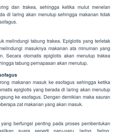
ring dan trakea, sehingga ketika mulut menelan
da di laring akan menutup sehingga makanan tidak
sofagus.
tuk melindungi tabung trakea. Epiglotis yang terletak
si melindungi masuknya makanan ata minuman yang
 Secara otomatis epiglotis akan menutup trakea
hingga tabung pernapasan akan menutup.
sofagus
orong makanan masuk ke esofagus sehingga ketika
atis epiglotis yang berada di laring akan menutup
gsung ke esofagus. Dengan demikian maka sauran
 beberapa zat makanan yang akan masuk.
ra yang berfungsi penting pada proses pembentukan
lkan suara seperti paru-paru, laring, faring,