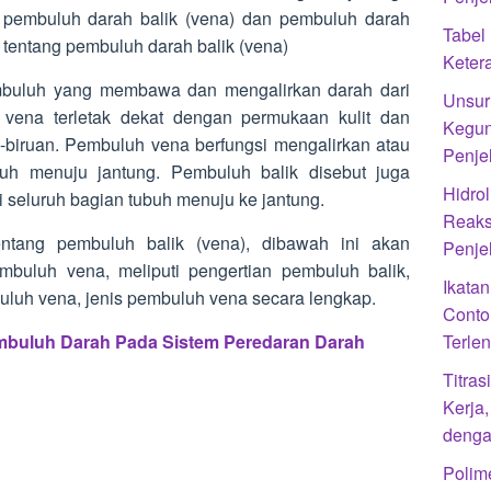
i), pembuluh darah balik (vena) dan pembuluh darah
Tabel
s tentang pembuluh darah balik (vena)
Kete
mbuluh yang membawa dan mengalirkan darah dari
Unsur 
 vena terletak dekat dengan permukaan kulit dan
Kegun
ru-biruan. Pembuluh vena berfungsi mengalirkan atau
Penje
uh menuju jantung. Pembuluh balik disebut juga
Hidrol
 seluruh bagian tubuh menuju ke jantung.
Reaks
entang pembuluh balik (vena), dibawah ini akan
Penje
embuluh vena, meliputi pengertian pembuluh balik,
Ikatan
buluh vena, jenis pembuluh vena secara lengkap.
Conto
mbuluh Darah Pada Sistem Peredaran Darah
Terle
Titra
Kerja
denga
Polime