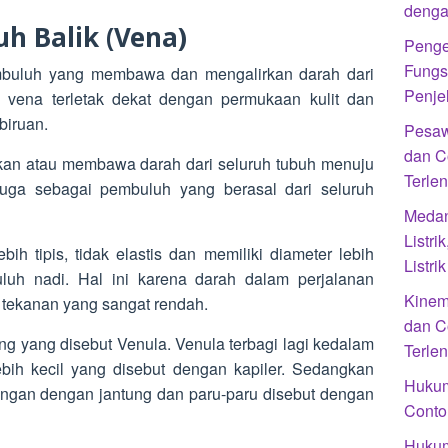
denga
h Balik (Vena)
Penge
Fungs
mbuluh yang membawa dan mengalirkan darah dari
Penje
 vena terletak dekat dengan permukaan kulit dan
biruan.
Pesaw
dan C
kan atau membawa darah dari seluruh tubuh menuju
Terle
juga sebagai pembuluh yang berasal dari seluruh
Medan
Listr
ih tipis, tidak elastis dan memiliki diameter lebih
Listr
luh nadi. Hal ini karena darah dalam perjalanan
Kinem
 tekanan yang sangat rendah.
dan C
g yang disebut Venula. Venula terbagi lagi kedalam
Terle
ih kecil yang disebut dengan kapiler. Sedangkan
Hukum
gan dengan jantung dan paru-paru disebut dengan
Conto
Hukum