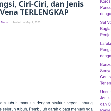
Koros
gsi, Ciri-Ciri, dan Jenis
Pence
 Vena TERLENGKAP
denga
Sel Vo
 Muda
Posted on
May 9, 2026
Bagia
Penje
Laruta
Penge
denga
Benze
Senya
Conto
Terle
Unsur
Jenis
am tubuh manusia dengan struktur seperti tabung
dan C
e seluruh tubuh. Pembuluh darah dibagi menjadi tiga
Penje