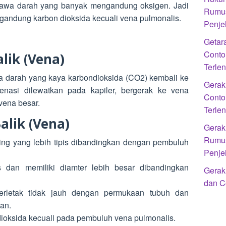
awa darah yang banyak mengandung oksigen. Jadi
Rumus
andung karbon dioksida kecuali vena pulmonalis.
Penje
Getar
Conto
lik (Vena)
Terle
darah yang kaya karbondioksida (CO2) kembali ke
Gerak
genasi dilewatkan pada kapiler, bergerak ke vena
Conto
 vena besar.
Terle
alik (Vena)
Gerak
Rumus
ing yang lebih tipis dibandingkan dengan pembuluh
Penje
s dan memiliki diamter lebih besar dibandingkan
Gerak
dan C
rletak tidak jauh dengan permukaan tubuh dan
uan.
oksida kecuali pada pembuluh vena pulmonalis.