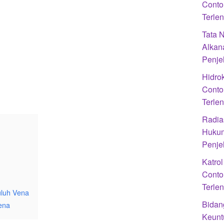
Conto
Terle
Tata 
Alkan
Penje
Hidrok
Conto
Terle
Radias
Hukum
Penje
Katro
Conto
Terle
luh Vena
Bidan
ena
Keunt