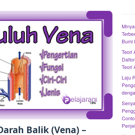
Minya
Terbe
Bumi 
Teori
Dalto
Teori
Laju R
Penga
denga
Senya
Pengg
Conto
Penje
arah Balik (Vena) –