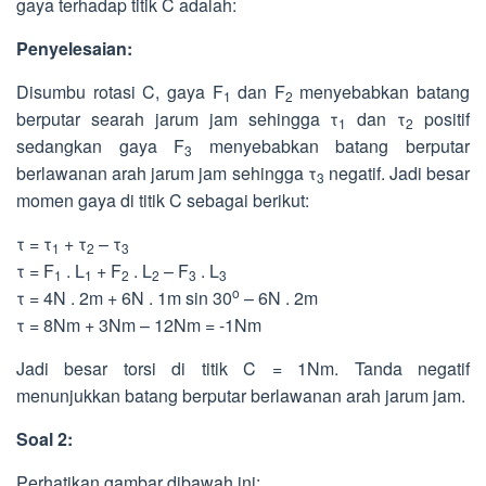
gaya terhadap titik C adalah:
Penyelesaian:
Disumbu rotasi C, gaya F
dan F
menyebabkan batang
1
2
berputar searah jarum jam sehingga τ
dan τ
positif
1
2
sedangkan gaya F
menyebabkan batang berputar
3
berlawanan arah jarum jam sehingga τ
negatif. Jadi besar
3
momen gaya di titik C sebagai berikut:
τ = τ
+ τ
– τ
1
2
3
τ = F
. L
+ F
. L
– F
. L
1
1
2
2
3
3
o
τ = 4N . 2m + 6N . 1m sin 30
– 6N . 2m
τ = 8Nm + 3Nm – 12Nm = -1Nm
Jadi besar torsi di titik C = 1Nm. Tanda negatif
menunjukkan batang berputar berlawanan arah jarum jam.
Soal 2:
Perhatikan gambar dibawah ini: