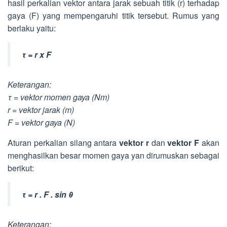
hasil perkalian vektor antara jarak sebuah titik (r) terhadap
gaya (F) yang mempengaruhi titik tersebut. Rumus yang
berlaku yaitu:
τ = r x F
Keterangan:
τ = vektor momen gaya (Nm)
r = vektor jarak (m)
F = vektor gaya (N)
Aturan perkalian silang antara
vektor r
dan
vektor F
akan
menghasilkan besar momen gaya yan dirumuskan sebagai
berikut:
τ = r . F . sin θ
Keterangan: