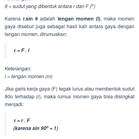
o
θ = sudut yang dibentuk antara r dan F (
)
Karena
r.sin θ
adalah
lengan momen (l)
, maka momen
gaya disebut juga sebagai hasil kali antara gaya dengan
lengan momen, dirumuskan:
τ = F . l
Keterangan:
l = lengan momen (m)
Jika garis kerja gaya (F) tegak lurus atau membentuk sudut
90o terhadap (r), maka rumus momen gaya bisa disingkat
menjadi:
τ = r . F
o
(karena sin 90
= 1)