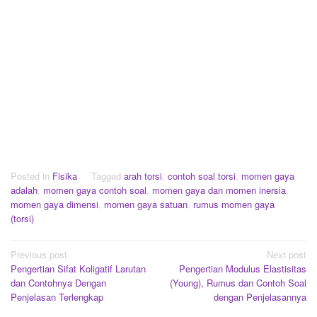
Posted in
Fisika
Tagged
arah torsi
,
contoh soal torsi
,
momen gaya
adalah
,
momen gaya contoh soal
,
momen gaya dan momen inersia
,
momen gaya dimensi
,
momen gaya satuan
,
rumus momen gaya
(torsi)
Post
Previous post
Next post
Pengertian Sifat Koligatif Larutan
Pengertian Modulus Elastisitas
navigation
dan Contohnya Dengan
(Young), Rumus dan Contoh Soal
Penjelasan Terlengkap
dengan Penjelasannya