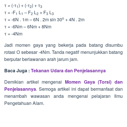
τ = (-τ
) + (-τ
) + τ
1
2
3
τ = -F
L
– F
L
+ F
L
1
1
2
2
3
3
o
τ = -6N . 1m – 6N . 2m sin 30
+ 4N . 2m
τ = -6Nm – 6Nm + 8Nm
τ = -4Nm
Jadi momen gaya yang bekerja pada batang disumbu
rotasi O sebesar -4Nm. Tanda negatif menunjukkan batang
berputar berlawanan arah jarum jam.
Baca Juga :
Tekanan Udara dan Penjelasannya
Demikian artikel mengenai
Momen Gaya (Torsi) dan
Penjelasannya
. Semoga artikel ini dapat bermanfaat dan
menambah wawasan anda mengenai pelajaran Ilmu
Pengetahuan Alam.