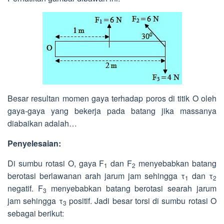
Besar resultan momen gaya terhadap poros di titik O oleh
gaya-gaya yang bekerja pada batang jika massanya
diabaikan adalah…
Penyelesaian:
Di sumbu rotasi O, gaya F
dan F
menyebabkan batang
1
2
berotasi berlawanan arah jarum jam sehingga τ
dan τ
1
2
negatif. F
menyebabkan batang berotasi searah jarum
3
jam sehingga τ
positif. Jadi besar torsi di sumbu rotasi O
3
sebagai berikut: