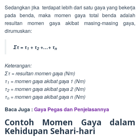
Sedangkan jika terdapat lebih dari satu gaya yang bekerja
pada benda, maka momen gaya total benda adalah
resultan momen gaya akibat masing-masing gaya,
dirumuskan:
Στ = τ
+ τ
+…+ τ
1
2
n
Keterangan:
Στ = resultan momen gaya (Nm)
τ
= momen gaya akibat gaya 1 (Nm)
1
τ
= momen gaya akibat gaya 2 (Nm)
2
τ
= momen gaya akibat gaya n (Nm)
n
Baca Juga :
Gaya Pegas dan Penjelasannya
Contoh Momen Gaya dalam
Kehidupan Sehari-hari