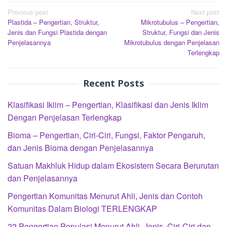
Post
Previous post
Next post
Plastida – Pengertian, Struktur,
Mikrotubulus – Pengertian,
navigation
Jenis dan Fungsi Plastida dengan
Struktur, Fungsi dan Jenis
Penjelasannya
Mikrotubulus dengan Penjelasan
Terlengkap
Recent Posts
Klasifikasi Iklim – Pengertian, Klasifikasi dan Jenis Iklim
Dengan Penjelasan Terlengkap
Bioma – Pengertian, Ciri-Ciri, Fungsi, Faktor Pengaruh,
dan Jenis Bioma dengan Penjelasannya
Satuan Makhluk Hidup dalam Ekosistem Secara Berurutan
dan Penjelasannya
Pengertian Komunitas Menurut Ahli, Jenis dan Contoh
Komunitas Dalam Biologi TERLENGKAP
22 Pengertian Populasi Menurut Ahli, Jenis, Ciri-Ciri dan