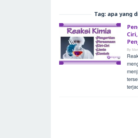
Tag:
apa yang d
Pen
Cir
Pen
By
Mam
Reak
meng
menj
ters
terj