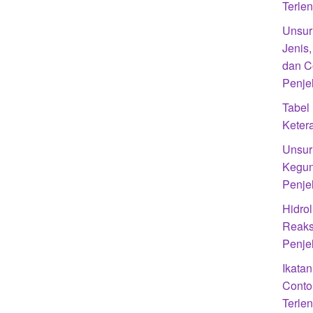
Terle
Unsur
Jenis
dan C
Penje
Tabel
Kete
Unsur 
Kegun
Penje
Hidrol
Reaks
Penje
Ikatan
Conto
Terle