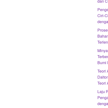
dan C
Penge
Ciri-C
denga
Prose
Bahan
Terle
Minya
Terbe
Bumi 
Teori
Dalto
Teori
Laju R
Penga
denga