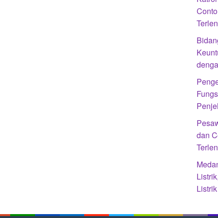
Conto
Terle
Bidan
Keunt
denga
Penge
Fungs
Penje
Pesaw
dan C
Terle
Medan
Listr
Listr