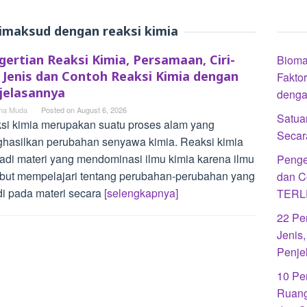
imaksud dengan reaksi kimia
gertian Reaksi Kimia, Persamaan, Ciri-
Bioma 
i, Jenis dan Contoh Reaksi Kimia dengan
Fakto
jelasannya
denga
a Muda
Posted on
August 6, 2026
Satua
si kimia merupakan suatu proses alam yang
Secar
hasilkan perubahan senyawa kimia. Reaksi kimia
adi materi yang mendominasi ilmu kimia karena ilmu
Penge
ebut mempelajari tentang perubahan-perubahan yang
dan C
adi pada materi secara
[selengkapnya]
TERL
22 Pe
Jenis
Penje
10 Pe
Ruang