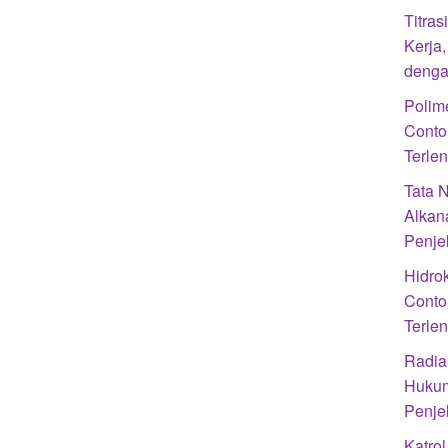
Titra
Kerja
denga
Polime
Conto
Terle
Tata 
Alkan
Penje
Hidrok
Conto
Terle
Radias
Hukum
Penje
Katro