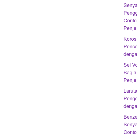
Senya
Pengg
Conto
Penje
Koros
Pence
denga
Sel Vo
Bagia
Penje
Laruta
Penge
denga
Benze
Senya
Conto