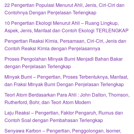
22 Pengertian Populasi Menurut Ahli, Jenis, Ciri-Ciri dan
Contohnya Dengan Penjelasan Terlengkap
10 Pengertian Ekologi Menurut Ahli – Ruang Lingkup,
Aspek, Jenis, Manfaat dan Contoh Ekologi TERLENGKAP
Pengertian Reaksi Kimia, Persamaan, Ciri-Ciri, Jenis dan
Contoh Reaksi Kimia dengan Penjelasannya
Proses Pengolahan Minyak Bumi Menjadi Bahan Bakar
dengan Penjelasan Terlengkap
Minyak Bumi – Pengertian, Proses Terbentuknya, Manfaat,
dan Fraksi Minyak Bumi Dengan Penjelasan Terlengkap
Teori Atom Berdasarkan Para Ahli : John Dalton, Thomson,
Rutherford, Bohr, dan Teori Atom Modern
Laju Reaksi – Pengertian, Faktor Pengaruh, Rumus dan
Contoh Soal dengan Pembahasan Terlengkap
Senyawa Karbon – Pengertian, Penggolongan, Isomer,