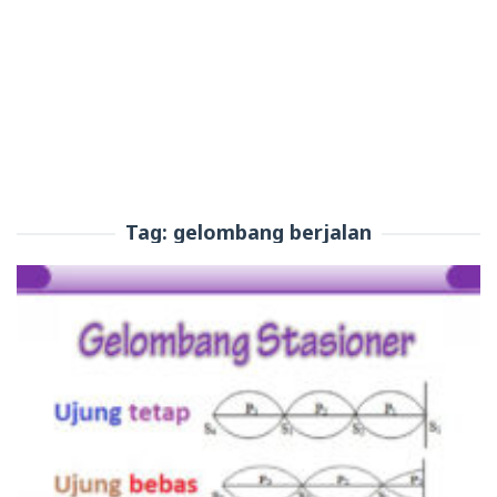
Tag:
gelombang berjalan