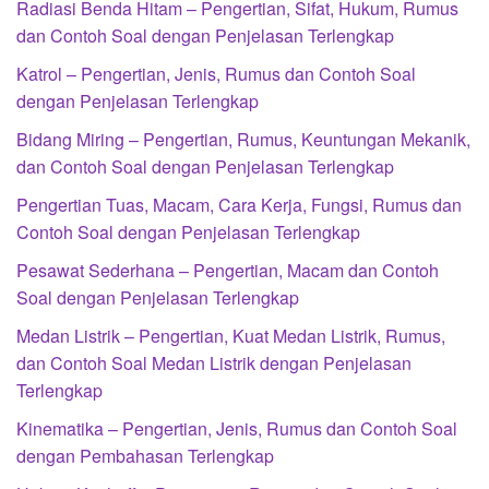
Radiasi Benda Hitam – Pengertian, Sifat, Hukum, Rumus
dan Contoh Soal dengan Penjelasan Terlengkap
Katrol – Pengertian, Jenis, Rumus dan Contoh Soal
dengan Penjelasan Terlengkap
Bidang Miring – Pengertian, Rumus, Keuntungan Mekanik,
dan Contoh Soal dengan Penjelasan Terlengkap
Pengertian Tuas, Macam, Cara Kerja, Fungsi, Rumus dan
Contoh Soal dengan Penjelasan Terlengkap
Pesawat Sederhana – Pengertian, Macam dan Contoh
Soal dengan Penjelasan Terlengkap
Medan Listrik – Pengertian, Kuat Medan Listrik, Rumus,
dan Contoh Soal Medan Listrik dengan Penjelasan
Terlengkap
Kinematika – Pengertian, Jenis, Rumus dan Contoh Soal
dengan Pembahasan Terlengkap