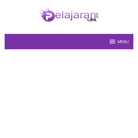
Skip
to
content
MENU