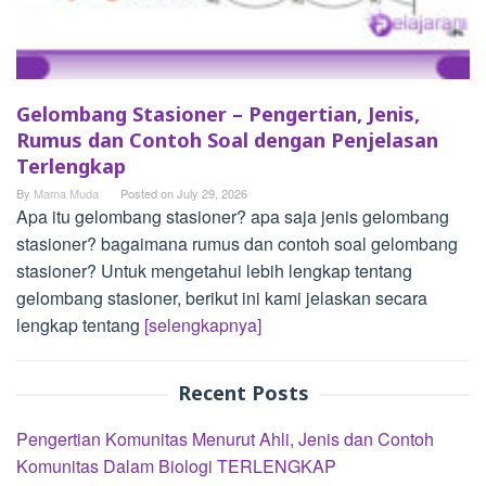
Gelombang Stasioner – Pengertian, Jenis,
Rumus dan Contoh Soal dengan Penjelasan
Terlengkap
By
Mama Muda
Posted on
July 29, 2026
Apa itu gelombang stasioner? apa saja jenis gelombang
stasioner? bagaimana rumus dan contoh soal gelombang
stasioner? Untuk mengetahui lebih lengkap tentang
gelombang stasioner, berikut ini kami jelaskan secara
lengkap tentang
[selengkapnya]
Recent Posts
Pengertian Komunitas Menurut Ahli, Jenis dan Contoh
Komunitas Dalam Biologi TERLENGKAP