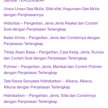
Gambar TERLENGKAP
Unsur Unsur Gas Mulia, Sifat sifat, Kegunaan Gas Mulia
dengan Penjelasannya
Hidrolisis – Pengertian, Jenis Jenis Reaksi dan Contoh
Soal dengan Penjelasan Terlengkap
Ikatan Kimia – Pengertian, Jenis dan Contohnya dengan
Penjelasan Terlengkap
Titrasi Asam Basa – Pengertian, Cara Kerja, Jenis, Rumus
dan Contoh Soal dengan Penjelasan Terlengkap
Polimer – Pengertian, Jenis, Manfaat dan Contoh Polimer
dengan Penjelasan Terlengkap
Tata Nama Senyawa Hidrokarbon – Alkana, Alkena,
Alkuna dengan Penjelasan Terlengkap
Hidrokarbon – Pengertian, Jenis, Sifat dan Contohnya
dengan Penjelasan Terlengkap