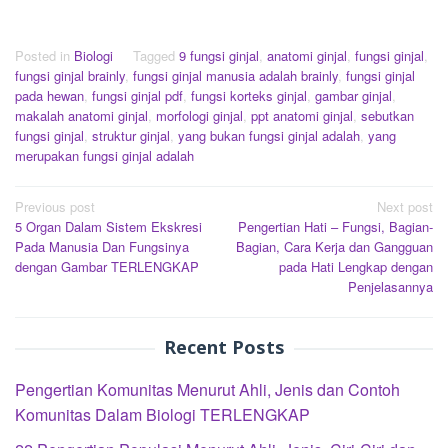
Posted in
Biologi
Tagged
9 fungsi ginjal
,
anatomi ginjal
,
fungsi ginjal
,
fungsi ginjal brainly
,
fungsi ginjal manusia adalah brainly
,
fungsi ginjal
pada hewan
,
fungsi ginjal pdf
,
fungsi korteks ginjal
,
gambar ginjal
,
makalah anatomi ginjal
,
morfologi ginjal
,
ppt anatomi ginjal
,
sebutkan
fungsi ginjal
,
struktur ginjal
,
yang bukan fungsi ginjal adalah
,
yang
merupakan fungsi ginjal adalah
Post
Previous post
Next post
5 Organ Dalam Sistem Ekskresi
Pengertian Hati – Fungsi, Bagian-
navigation
Pada Manusia Dan Fungsinya
Bagian, Cara Kerja dan Gangguan
dengan Gambar TERLENGKAP
pada Hati Lengkap dengan
Penjelasannya
Recent Posts
Pengertian Komunitas Menurut Ahli, Jenis dan Contoh
Komunitas Dalam Biologi TERLENGKAP