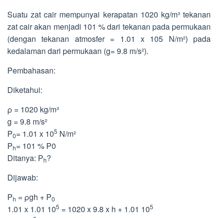
Suatu zat cair mempunyai kerapatan 1020 kg/m³ tekanan
zat cair akan menjadi 101 % dari tekanan pada permukaan
(dengan tekanan atmosfer = 1.01 x 105 N/m²) pada
kedalaman dari permukaan (g= 9.8 m/s²).
Pembahasan:
Diketahui:
ρ = 1020 kg/m³
g = 9.8 m/s²
5
P
= 1.01 x 10
N/m²
0
P
= 101 % P0
h
Ditanya: P
?
h
Dijawab:
P
= ρgh + P
h
0
5
5
1.01 x 1.01 10
= 1020 x 9.8 x h + 1.01 10