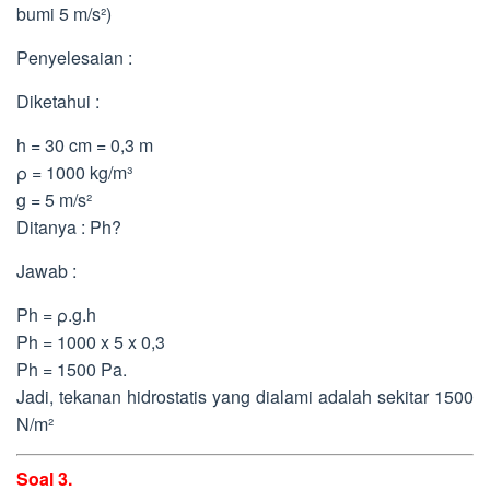
bumi 5 m/s²)
Penyelesaian :
Diketahui :
h = 30 cm = 0,3 m
ρ = 1000 kg/m³
g = 5 m/s²
Ditanya : Ph?
Jawab :
Ph = ρ.g.h
Ph = 1000 x 5 x 0,3
Ph = 1500 Pa.
Jadi, tekanan hidrostatis yang dialami adalah sekitar 1500
N/m²
Soal 3.