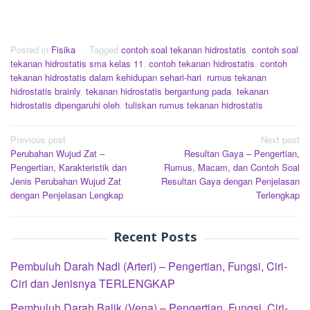
Posted in
Fisika
Tagged
contoh soal tekanan hidrostatis
,
contoh soal
tekanan hidrostatis sma kelas 11
,
contoh tekanan hidrostatis
,
contoh
tekanan hidrostatis dalam kehidupan sehari-hari
,
rumus tekanan
hidrostatis brainly
,
tekanan hidrostatis bergantung pada
,
tekanan
hidrostatis dipengaruhi oleh
,
tuliskan rumus tekanan hidrostatis
Post
Previous post
Next post
Perubahan Wujud Zat –
Resultan Gaya – Pengertian,
navigation
Pengertian, Karakteristik dan
Rumus, Macam, dan Contoh Soal
Jenis Perubahan Wujud Zat
Resultan Gaya dengan Penjelasan
dengan Penjelasan Lengkap
Terlengkap
Recent Posts
Pembuluh Darah Nadi (Arteri) – Pengertian, Fungsi, Ciri-
Ciri dan Jenisnya TERLENGKAP
Pembuluh Darah Balik (Vena) – Pengertian, Fungsi, Ciri-