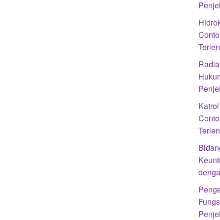
Penje
Hidrok
Conto
Terle
Radias
Hukum
Penje
Katro
Conto
Terle
Bidan
Keunt
denga
Penge
Fungs
Penje