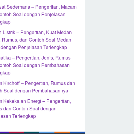
at Sederhana – Pengertian, Macam
ontoh Soal dengan Penjelasan
ngkap
 Listrik – Pengertian, Kuat Medan
ik, Rumus, dan Contoh Soal Medan
ik dengan Penjelasan Terlengkap
atika – Pengertian, Jenis, Rumus
ontoh Soal dengan Pembahasan
ngkap
 Kirchoff – Pengertian, Rumus dan
h Soal dengan Pembahasannya
 Kekekalan Energi – Pengertian,
 dan Contoh Soal dengan
lasan Terlengkap