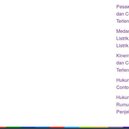
Pesaw
dan C
Terle
Medan
Listr
Listr
Kinem
dan C
Terle
Hukum
Conto
Hukum
Rumus
Penje