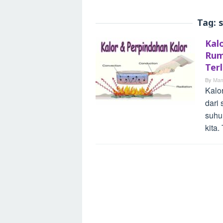
Tag:
s
Kal
Rum
Ter
By
Mam
Kalo
dari
suhu
kita.