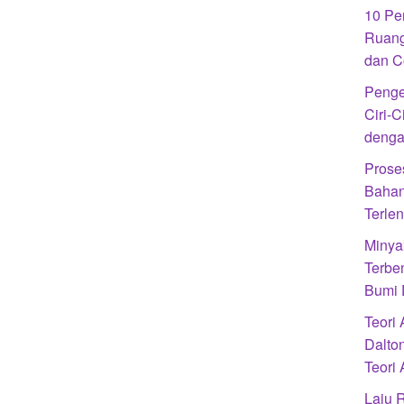
10 Pe
Ruang
dan C
Penge
Ciri-C
denga
Prose
Bahan
Terle
Minya
Terbe
Bumi 
Teori
Dalto
Teori
Laju R