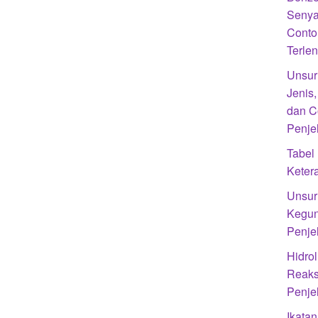
Senya
Conto
Terle
Unsur
Jenis
dan C
Penje
Tabel
Kete
Unsur 
Kegun
Penje
Hidrol
Reaks
Penje
Ikatan