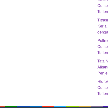
Conto
Terle
Titra
Kerja
denga
Polime
Conto
Terle
Tata 
Alkan
Penje
Hidrok
Conto
Terle