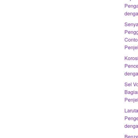
Penga
denga
Senya
Pengg
Conto
Penje
Koros
Pence
denga
Sel Vo
Bagia
Penje
Laruta
Penge
denga
Benze