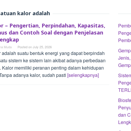
atuan kalor adalah
or – Pengertian, Perpindahan, Kapasitas,
Pembu
us dan Contoh Soal dengan Penjelasan
Penger
lengkap
Pemb
a Muda
Posted on
July 25, 2026
Gempa
r adalah suatu bentuk energi yang dapat berpindah
Jenis
 satu sistem ke sistem lain akibat adanya perbedaan
Gempa
. Kalor memiliki peranan penting dalam kehidupan
 Tanpa adanya kalor, sudah pasti
[selengkapnya]
Siste
Penge
TERL
Biosfe
Penyu
dan C
Leng