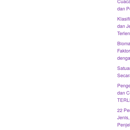
Cuaca
dan 
Klasif
dan J
Terle
Bioma 
Fakto
denga
Satua
Secar
Penge
dan C
TERL
22 Pe
Jenis
Penje